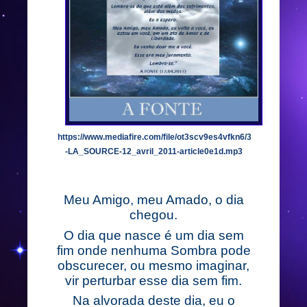
https://www.mediafire.com/file/ot3scv9es4vfkn6/3
-LA_SOURCE-12_avril_2011-article0e1d.mp3
Meu Amigo, meu Amado, o dia
chegou.
O dia que nasce é um dia sem
fim onde nenhuma Sombra pode
obscurecer, ou mesmo imaginar,
vir perturbar esse dia sem fim.
Na alvorada deste dia, eu o