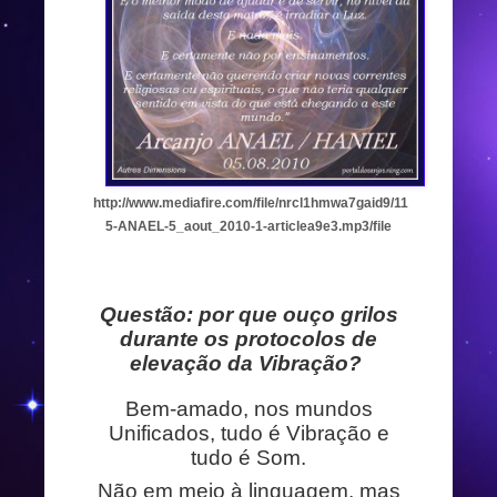
http://www.mediafire.com/file/nrcl1hmwa7gaid9/11
5-ANAEL-5_aout_2010-1-articlea9e3.mp3/file
Questão: por que ouço grilos
durante os protocolos de
elevação da Vibração?
Bem-amado, nos mundos
Unificados, tudo é Vibração e
tudo é Som.
Não em meio à linguagem, mas