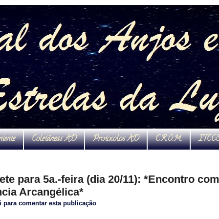
niente
Coletâneas AD
Protocolos AD
C.R.O.M.
ITCC
te para 5a.-feira (dia 20/11): *Encontro c
cia Arcangélica*
i para comentar esta publicação