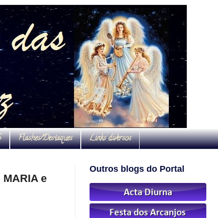
S
Flashes/Destaques
Links diversos
Outros blogs do Portal
om MARIA e