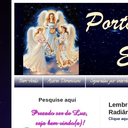
Bem-vindo
Autres Dimensions
Separadas por interve
Pesquise aqui
Lembre
Radiân
Clique aqu